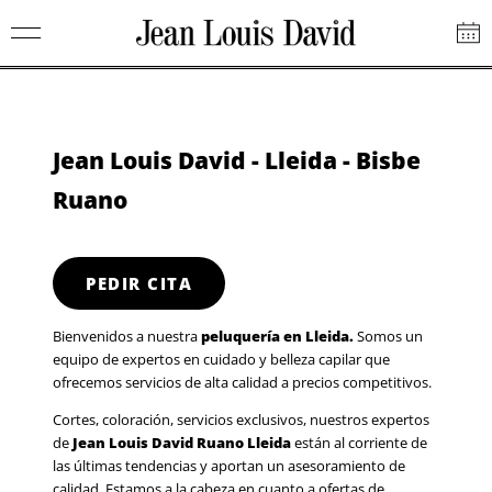
Saltar
Jean
al
Louis
contenido
David
Jean Louis David - Lleida - Bisbe
Ruano
PEDIR CITA
Bienvenidos a nuestra
peluquería en Lleida.
Somos un
equipo de expertos en cuidado y belleza capilar que
ofrecemos servicios de alta calidad a precios competitivos.
Cortes, coloración, servicios exclusivos, nuestros expertos
de
Jean Louis David Ruano Lleida
están al corriente de
las últimas tendencias y aportan un asesoramiento de
calidad. Estamos a la cabeza en cuanto a ofertas de