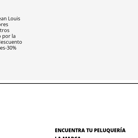
ean Louis
ores
tros
 por la
descuento
des-30%
ENCUENTRA TU PELUQUERÍA