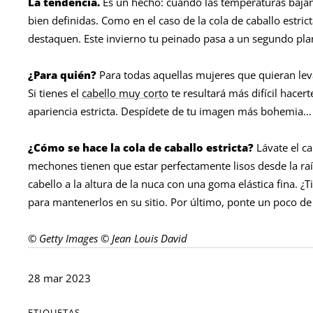
La tendencia.
Es un hecho: cuando las temperaturas bajan
bien definidas. Como en el caso de la cola de caballo estric
destaquen. Este invierno tu peinado pasa a un segundo plano
¿Para quién?
Para todas aquellas mujeres que quieran leva
Si tienes el
cabello muy corto
te resultará más difícil hace
apariencia estricta. Despídete de tu imagen más bohemia… 
¿Cómo se hace la cola de caballo estricta?
Lávate el ca
mechones tienen que estar perfectamente lisos desde la raíz
cabello a la altura de la nuca con una goma elástica fina. 
para mantenerlos en su sitio. Por último, ponte un poco d
© Getty Images © Jean Louis David
28 mar 2023
ETIQUETAS