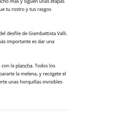
mucho más y siguen unas etapas
ue tu rostro y tus rasgos
l desfile de Giambattista Valli.
más importante es dar una
o con la
plancha
. Todos los
pararte la melena, y recógete el
rte unas horquillas invisibles