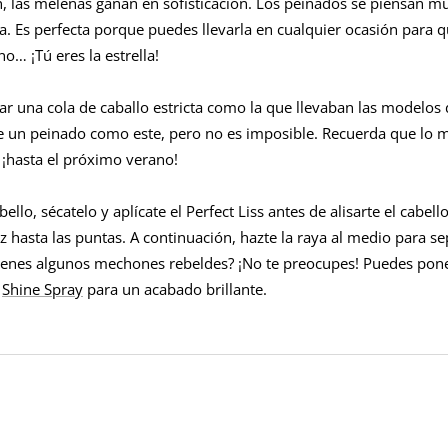
, las melenas ganan en sofisticación. Los peinados se piensan 
ta. Es perfecta porque puedes llevarla en cualquier ocasión para q
… ¡Tú eres la estrella!
r una cola de caballo estricta como la que llevaban las modelos de
rte un peinado como este, pero no es imposible. Recuerda que lo 
¡hasta el próximo verano!
bello, sécatelo y aplícate el Perfect Liss antes de alisarte el cabell
 hasta las puntas. A continuación, hazte la raya al medio para se
¿Tienes algunos mechones rebeldes? ¡No te preocupes! Puedes pone
e
Shine Spray
para un acabado brillante.