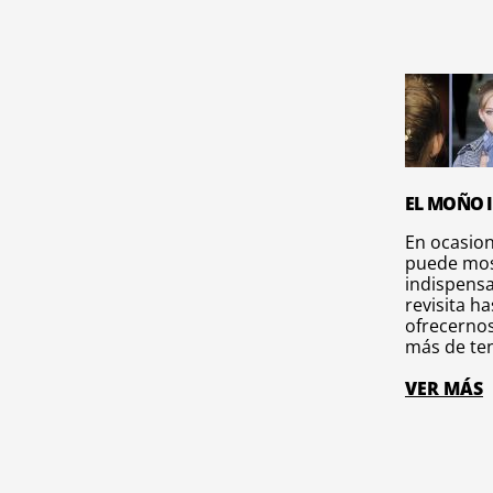
EL MOÑO 
En ocasio
puede most
indispensa
revisita ha
ofrecernos
más de ten
VER MÁS