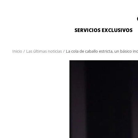
Saltar
al
contenido
SERVICIOS EXCLUSIVOS
Inicio
Las últimas noticias
La cola de caballo estricta, un básico i