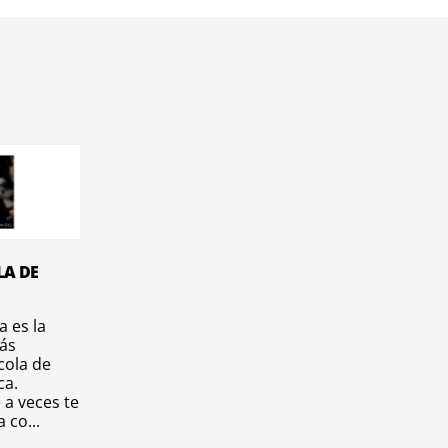
LA DE
 es la
ás
 cola de
ca.
 a veces te
 co...