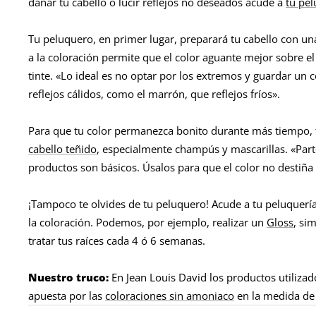
dañar tu cabello o lucir reflejos no deseados acude a
tu pe
Tu peluquero, en primer lugar, preparará tu cabello con una
a la coloración permite que el color aguante mejor sobre el
tinte. «Lo ideal es no optar por los extremos y guardar un c
reflejos cálidos, como el marrón, que reflejos fríos».
Para que tu color permanezca bonito durante más tiempo, tie
cabello teñido
, especialmente champús y mascarillas. «Part
productos son básicos. Úsalos para que el color no destiñ
¡Tampoco te olvides de tu peluquero! Acude a tu peluquería t
la coloración. Podemos, por ejemplo, realizar un
Gloss
, si
tratar tus raíces cada 4 ó 6 semanas.
Nuestro truco:
En Jean Louis David los productos utilizado
apuesta por las
coloraciones sin amoniaco
en la medida de 