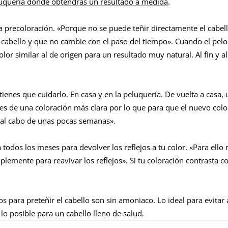
luquería donde obtendrás un resultado a medida
.
 precoloración. «Porque no se puede teñir directamente el cabello
 cabello y que no cambie con el paso del tiempo». Cuando el pelo e
olor similar al de origen para un resultado muy natural. Al fin y a
nes que cuidarlo. En casa y en la peluquería. De vuelta a casa, u
es de una coloración más clara por lo que para que el nuevo colo
a al cabo de unas pocas semanas».
odos los meses para devolver los reflejos a tu color. «Para ello n
mplemente para reavivar los reflejos». Si tu coloración contrasta c
s para preteñir el cabello son sin amoniaco. Lo ideal para evitar a
lo posible para un cabello lleno de salud.