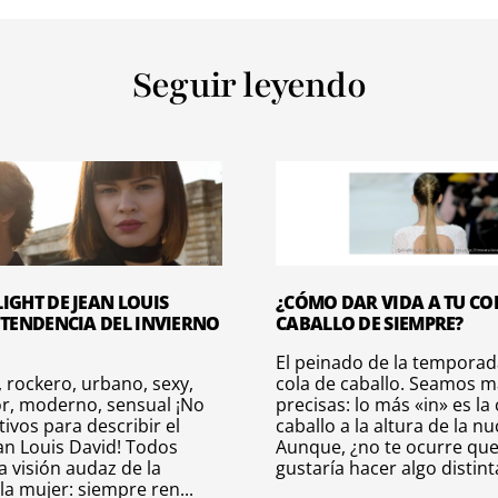
Seguir leyendo
IGHT DE JEAN LOUIS
¿CÓMO DAR VIDA A TU CO
 TENDENCIA DEL INVIERNO
CABALLO DE SIEMPRE?
El peinado de la temporada
 rockero, urbano, sexy,
cola de caballo. Seamos m
r, moderno, sensual ¡No
precisas: lo más «in» es la
tivos para describir el
caballo a la altura de la nu
ean Louis David! Todos
Aunque, ¿no te ocurre que
 visión audaz de la
gustaría hacer algo distinta
la mujer: siempre ren...