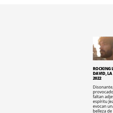
ROCKING L
DAVID, LA
2022
Disonante,
provocado
faltan adje
espíritu J
evocan una
belleza de 