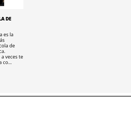
LA DE
 es la
ás
 cola de
ca.
 a veces te
 co...