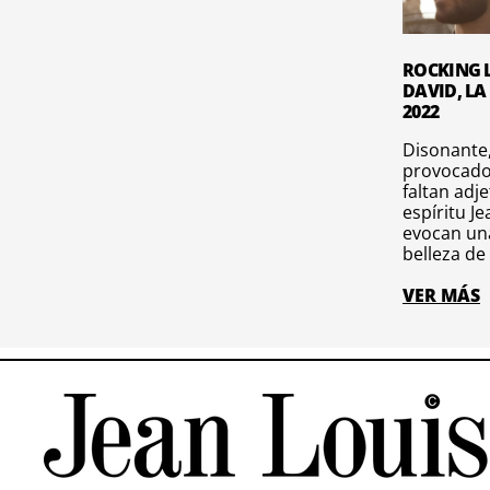
ROCKING L
DAVID, LA
2022
Disonante,
provocado
faltan adje
espíritu J
evocan una
belleza de 
VER MÁS