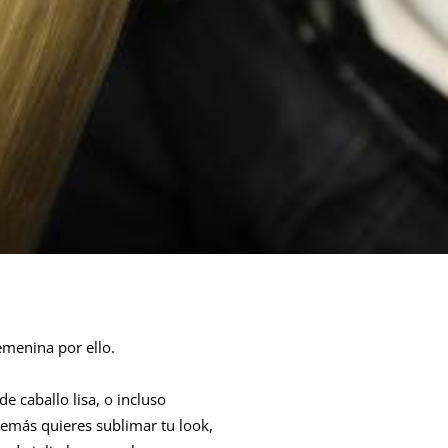
emenina por ello.
e caballo lisa, o incluso
 además quieres sublimar tu look,