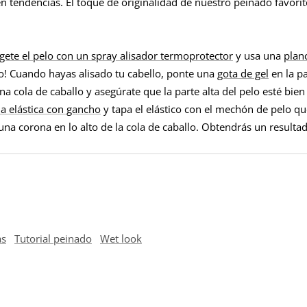
en tendencias. El toque de originalidad de nuestro peinado favorit
gete el pelo con un spray alisador termoprotector
y usa una
plan
so! Cuando hayas alisado tu cabello, ponte una
gota de gel
en la p
 cola de caballo y asegúrate que la parte alta del pelo esté bien 
a elástica con gancho
y tapa el elástico con el mechón de pelo qu
una corona en lo alto de la cola de caballo. Obtendrás un result
as
Tutorial peinado
Wet look