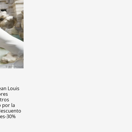
ean Louis
ores
tros
 por la
descuento
des-30%