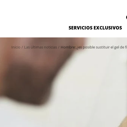
Saltar
al
contenido
SERVICIOS EXCLUSIVOS
Inicio
Las últimas noticias
Hombre: ¿es posible sustituir el gel de f