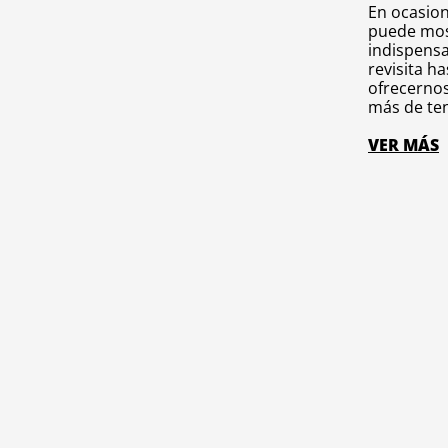
En ocasio
puede most
indispensa
revisita ha
ofrecernos
más de ten
VER MÁS